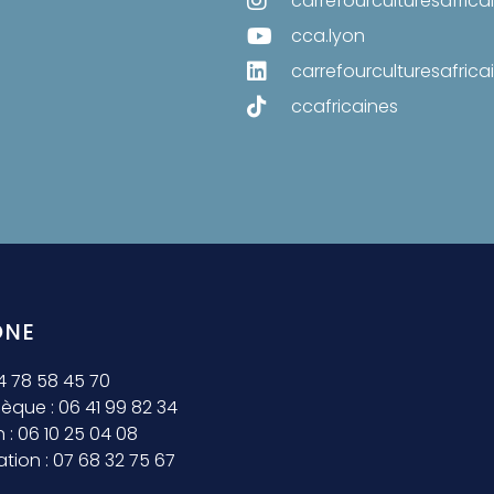
carrefourculturesafrica
cca.lyon
carrefourculturesafrica
ccafricaines
ONE
 04 78 58 45 70
hèque : 06 41 99 82 34
n : 06 10 25 04 08
ation : 07 68 32 75 67