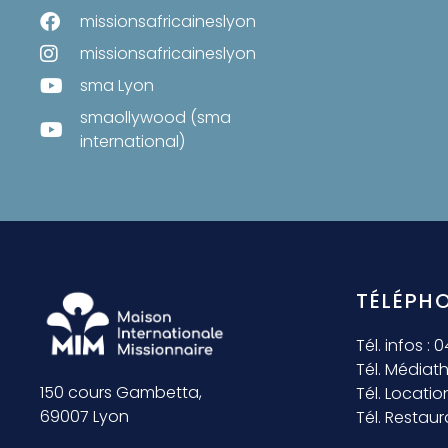
missionsafricaineslyon
missionsafricaineslyon
sma Lyon
smaollywood (sma
international)
TÉLÉPH
Tél. infos :
Tél. Médiat
150 cours Gambetta,
Tél. Locatio
69007 Lyon
Tél. Restaur