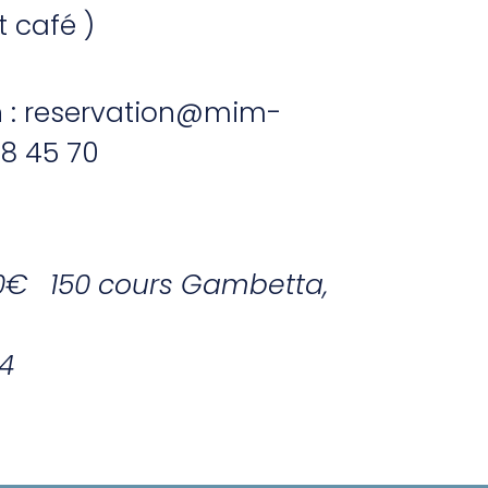
t café )
on : reservation@mim-
58 45 70
000€ 150 cours Gambetta,
4